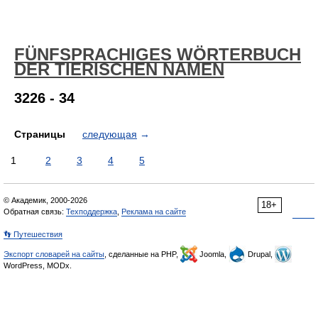
FÜNFSPRACHIGES WÖRTERBUCH
DER TIERISCHEN NAMEN
3226 - 34
Страницы
следующая
→
1
2
3
4
5
© Академик, 2000-2026
18+
Обратная связь:
Техподдержка
,
Реклама на сайте
👣 Путешествия
Экспорт словарей на сайты
, сделанные на PHP,
Joomla,
Drupal,
WordPress, MODx.